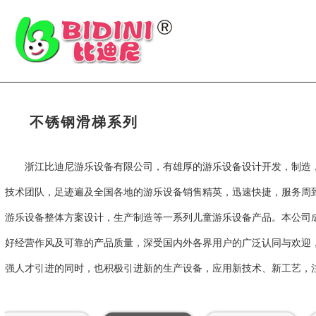
不锈钢滑梯系列
浙江比迪尼游乐设备有限公司，有雄厚的游乐设备设计开发，制造
技术团队，足迹遍及全国各地的游乐设备销售精英，迅速快捷，服务周
游乐设备整体方案设计，生产制造等一系列儿童游乐设备产品。本公司
好经营作风及可靠的产品质量，深受国内外各界用户的广泛认同与欢迎
强人才引进的同时，也积极引进新的生产设备，应用新技术、新工艺，