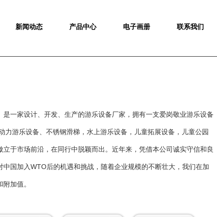
新闻动态
产品中心
电子画册
联系我们
。是一家设计、开发、生产的游乐设备厂家，拥有一支爱岗敬业游乐设备
动力游乐设备、不锈钢滑梯，水上游乐设备，儿童拓展设备，儿童公园
傲立于市场前沿，在同行中脱颖而出。近年来，凭借本公司诚实守信和良
对中国加入WTO后的机遇和挑战，随着企业规模的不断壮大，我们在加
和附加值。