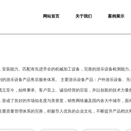
网站首页
关于我们
案例展示
，安装能力。匹配有先进齐全的机械加工设备，完善的游乐设备检测能力
到的游乐设备产品售后服务体系。 主要游乐设备产品：户外游乐设备、无
成立至今，始终秉承、客户至上、诚信经营的宗旨，并以创新的技术力量
，形成了良好的市场知名度与美誉度，销售网络遍及国内各大中城市，面
注重质量管理体系的完善，积极导入优良的企业文化，不断提升产品档次