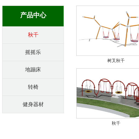
产品中心
秋千
摇摇乐
树叉秋千
地蹦床
转椅
健身器材
秋千