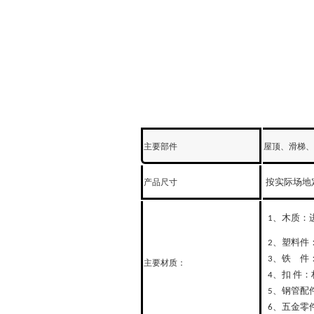
主要部件
屋顶、滑梯、
按实际场地
产品尺寸
、木质：
1
、塑料件
2
、铁 件
3
主要材质：
、扣
件：
4
、钢管配
5
、五金零
6