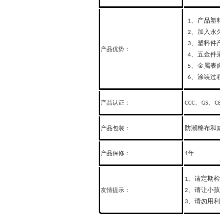
、产品塑
1
、加入永
2
、塑料件
3
产品优势：
、五金件
4
、金属表
5
、涂装过
6
、
、
产品认证：
CCC
GS
C
防潮棉布和
产品包装：
年
产品保修：
1
、请定期检
1
、请让小孩
友情提示：
2
、请勿用利
3