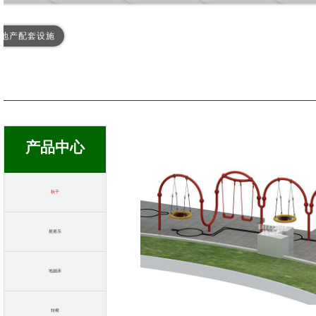
地产配套设施
产品中心
秋千
摇摇乐
地蹦床
转椅