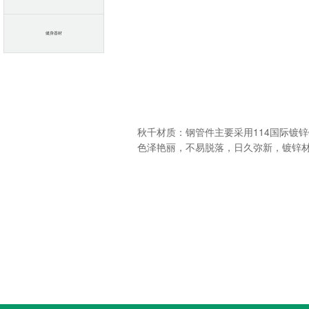
健身器材
114
秋千材质：钢管件主要采用
国际镀锌
色泽艳丽，不易脱落，日久弥新，镀锌