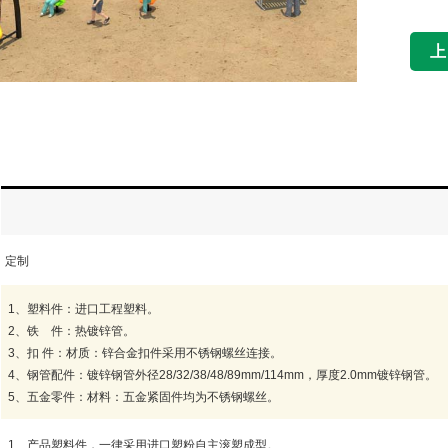
定制
1
、塑料件：进口工程塑料。
2
、铁 件：热镀锌管。
3
、扣
件：材质：锌合金扣件采用不锈钢螺丝连接。
4
、钢管配件：镀锌钢管外径
28/32/38/48/89mm/114mm
，厚度
2.0mm
镀锌钢管。
5
、五金零件：材料：五金紧固件均为不锈钢螺丝。
1
、产品塑料件，一律采用进口塑粉自主滚塑成型。