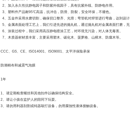
2
、加入永久性抗静电因子和防紫外线因子，具有抗紫外线、防静电作用。
3
、塑料件产品耐
95
℃
高温，抗冲击，防滑、防裂，安全环保，不褪色。
4
、五金件采用水磨切割，确保切口整齐、光滑；弯管机对焊管进行弯曲，达到设计
5
、金属表面处理工艺上，我们引进先进的抛丸机，通过抛丸机对金属表面打磨，无
6
、涂装过程中，我们采用高压静电喷涂工艺，对环境无污染，对人体无毒害。
7
、木质器材材质丰富，主要采用塑木、碳化木、菠萝格、山樟木、防腐木等。
CCC
、
GS
、
CE
、
ISO14001
、
ISO9001
、太平洋保险承保
防潮棉布和减震气泡膜
1
年
1
、请定期检查螺丝和其他扣件以确保结构安全。
2
、请让小孩在监护人的陪同下玩耍。
3
、请勿用利器刮割或钝器敲打设备，勿用腐蚀性液体接触设备。