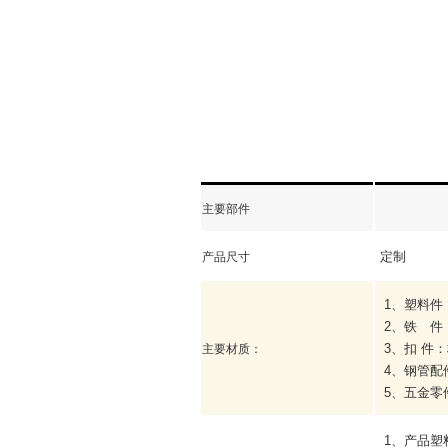
主要部件
定制
产品尺寸
1
、塑料件
2
、铁 件
3
、扣
件：
主要材质：
4
、钢管配
5
、五金零
1
、产品塑