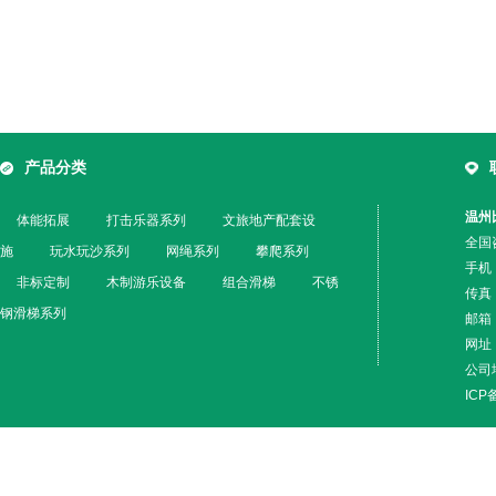
产品分类
温州
体能拓展
打击乐器系列
文旅地产配套设
全国咨
施
玩水玩沙系列
网绳系列
攀爬系列
手机
非标定制
木制游乐设备
组合滑梯
不锈
传真：
钢滑梯系列
邮箱：
网址：w
公司
IC