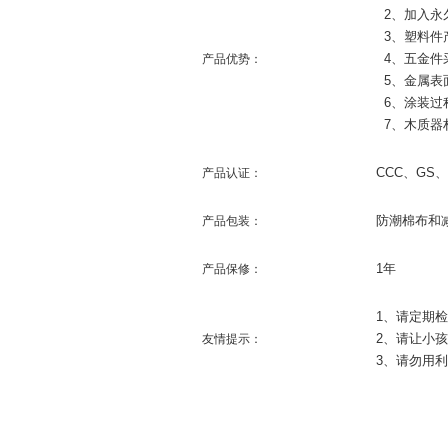
2
、加入永
3
、塑料件
4
、五金件
产品优势：
5
、金属表
6
、涂装过
7
、木质器
CCC
、
GS
、
产品认证：
防潮棉布和
产品包装：
1
年
产品保修：
1
、请定期检
2
、请让小孩
友情提示：
3
、请勿用利